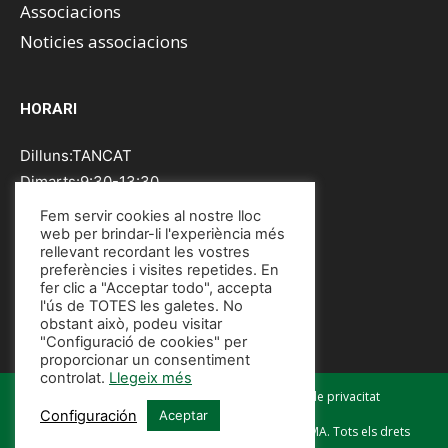
Associacions
Noticies associacions
HORARI
Dilluns:TANCAT
Dimarts:9:30-13:30
Dimecres:9:30-13:30
Fem servir cookies al nostre lloc
Dijous:9:30-13:30
web per brindar-li l'experiència més
rellevant recordant les vostres
Divendres:9:30-13:30
preferències i visites repetides. En
Dissabte:TANCAT
fer clic a "Acceptar todo", accepta
l'ús de TOTES les galetes. No
Diumenge:TANCAT
obstant això, podeu visitar
"Configuració de cookies" per
proporcionar un consentiment
controlat.
Llegeix més
Avís legal
Política de cookies
Política de privacitat
Configuración
Aceptar
© FEDERACIÓ D'ASSOCIACIÓNS DE VEÏNS DE PALMA. Tots els drets