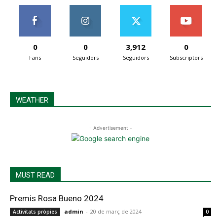
0
0
3,912
0
Fans
Seguidors
Seguidors
Subscriptors
WEATHER
- Advertisement -
MUST READ
Premis Rosa Bueno 2024
admin
-
20 de març de 2024
Activitats pròpies
0