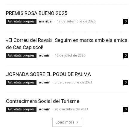
PREMIS ROSA BUENO 2025
maribel
-
12 de setembre de 2025
Activitats pròpies
0
«El Correu del Raval». Seguim en marxa amb els amics
de Cas Capiscol!
admin
-
16 de juliol de 2025
Activitats pròpies
0
JORNADA SOBRE EL PGOU DE PALMA
admin
-
3 de desembre de 2021
Activitats pròpies
0
Contracimera Social del Turisme
admin
-
20 d'octubre de 2023
Activitats pròpies
0
Load more