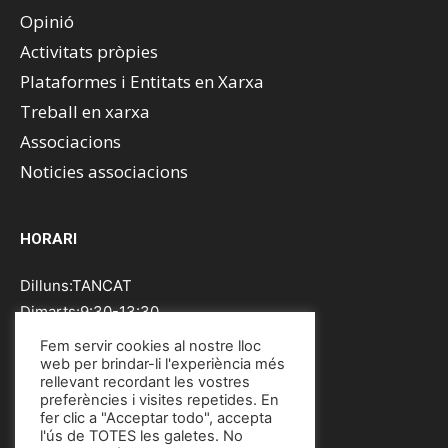
Opinió
Activitats pròpies
Plataformes i Entitats en Xarxa
Treball en xarxa
Associacions
Noticies associacions
HORARI
Dilluns:TANCAT
Dimarts:9:30-13:30
Dimecres:9:30-13:30
Fem servir cookies al nostre lloc
Dijous:9:30-13:30
web per brindar-li l'experiència més
rellevant recordant les vostres
Divendres:9:30-13:30
preferències i visites repetides. En
Dissabte:TANCAT
fer clic a "Acceptar todo", accepta
l'ús de TOTES les galetes. No
Diumenge:TANCAT