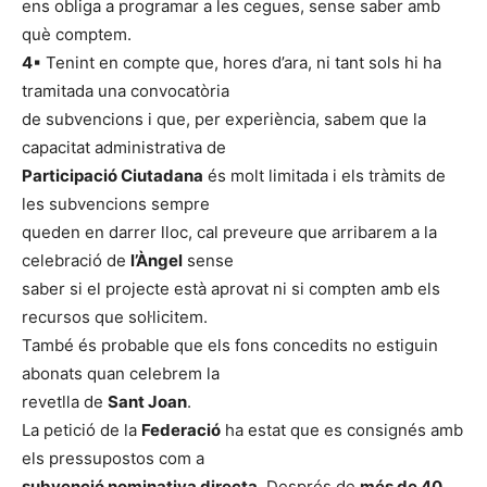
ens obliga a programar a les cegues, sense saber amb
què comptem.
4
▪ Tenint en compte que, hores d’ara, ni tant sols hi ha
tramitada una convocatòria
de subvencions i que, per experiència, sabem que la
capacitat administrativa de
Participació Ciutadana
és molt limitada i els tràmits de
les subvencions sempre
queden en darrer lloc, cal preveure que arribarem a la
celebració de
l’Àngel
sense
saber si el projecte està aprovat ni si compten amb els
recursos que sol·licitem.
També és probable que els fons concedits no estiguin
abonats quan celebrem la
revetlla de
Sant Joan
.
La petició de la
Federació
ha estat que es consignés amb
els pressupostos com a
subvenció nominativa directa
. Després de
més de 40