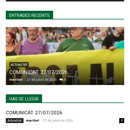
ENTRADES RECENTS
ACTUALITAT
COMUNICAT. 27/07/2026.
maribel
-
27 de juliol de 2026
0
a
HAS DE LLEGIR
COMUNICAT. 27/07/2026.
maribel
-
27 de juliol de 2026
Actualitat
0