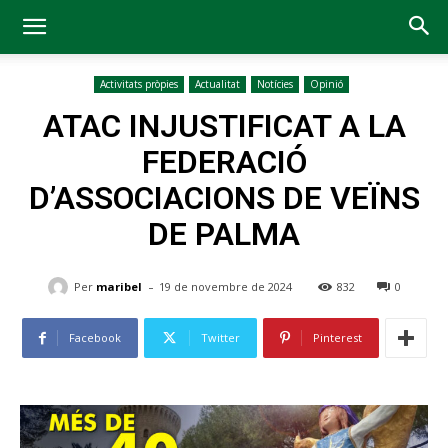
Activitats pròpies
Actualitat
Notícies
Opinió
ATAC INJUSTIFICAT A LA
FEDERACIÓ
D’ASSOCIACIONS DE VEÏNS
DE PALMA
-
Per
maribel
19 de novembre de 2024
832
0
Facebook
Twitter
Pinterest