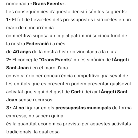
nomenada «
Grans Events
«.
Les conseqüències d’aquesta decisió són les següents:
1
▪ El fet de llevar-les dels pressupostos i situar-les en un
marc de concurrència
competitiva suposa un cop al patrimoni sociocultural de
la nostra
Federació
i a més
de
40 anys
de la nostra historia vinculada a la ciutat.
2▪
El concepte “
Grans Events
” no és sinònim de
l’Àngel
i
Sant Joan
i en el marc d’una
convocatòria per concurrència competitiva qualsevol de
les entitats que es presenten podem presentar qualsevol
activitat que sigui del gust de
Cort
i deixar
l’Àngel i Sant
Joan
sense recursos.
3
▪ Al
no
figurar en els
pressupostos municipals
de forma
expressa, no sabem quina
és la quantitat econòmica prevista per aquestes activitats
tradicionals, la qual cosa