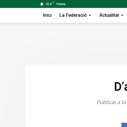
C
35.9
Palma
Inici
La Federació
Actualitat
D’
Publicat a l