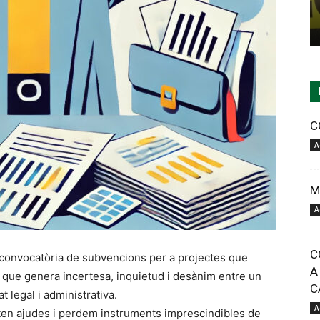
C
A
M
A
C
onvocatòria de subvencions per a projectes que
A
a que genera incertesa, inquietud i desànim entre un
C
t legal i administrativa.
A
iten ajudes i perdem instruments imprescindibles de