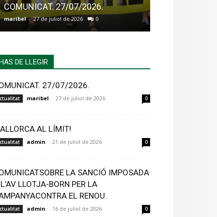
COMUNICAT. 27/07/2026.
MALLORCA AL 
maribel
-
27 de juliol de 2026
0
admin
-
21 de juliol
HAS DE LLEGIR
OMUNICAT. 27/07/2026.
maribel
-
27 de juliol de 2026
ctualitat
0
ALLORCA AL LÍMIT!
admin
-
21 de juliol de 2026
ctualitat
0
OMUNICATSOBRE LA SANCIÓ IMPOSADA
 L’AV LLOTJA-BORN PER LA
AMPANYACONTRA EL RENOU.
admin
-
16 de juliol de 2026
ctualitat
0