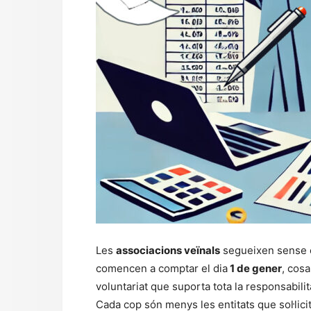
Les
associacions veïnals
segueixen sense c
comencen a comptar el dia
1 de gener
, cos
voluntariat que suporta tota la responsabilita
Cada cop són menys les entitats que sol·lic