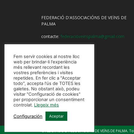
FEDERACIÓ D'ASSOCIACIÓNS DE VEÏNS DE
PALMA
contacte:
federacioveinspalma@gmail.com
Fem servir cookies al nostre lloc
web per brindar-li l'experiència
més rellevant recordant les
vostres preferències i visites
repetides. En fer clic a "Acceptar
todo", accepta l'ús de TOTES les
galetes. No obstant això, podeu
visitar "Configuració de cookies"
per proporcionar un consentiment
controlat.
Llegeix més
Configuración
Aceptar
© FEDERACIÓ D'ASSOCIACIÓNS DE VEÏNS DE PALMA. Tots 