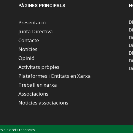
PÀGINES PRINCIPALS
H
Presentació
D
D
Junta Directiva
D
Contacte
D
Notícies
D
Opinió
D
Activitats pròpies
D
Plataformes i Entitats en Xarxa
Treball en xarxa
Associacions
Noticies associacions
els drets reservats.