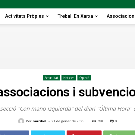
Activitats Pròpies
Treball En Xarxa
Associacion
Federac
Actualitat
Notícies
Opinió
associacions i subvenci
a secció "Con mano izquierda" del diari "Última Hora" 
-
Per
maribel
21 de gener de 2025
690
0