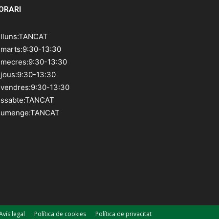
ORARI
illuns:TANCAT
imarts:9:30-13:30
imecres:9:30-13:30
ijous:9:30-13:30
ivendres:9:30-13:30
issabte:TANCAT
iumenge:TANCAT
Avís legal
Política de cookies
Política de privacitat