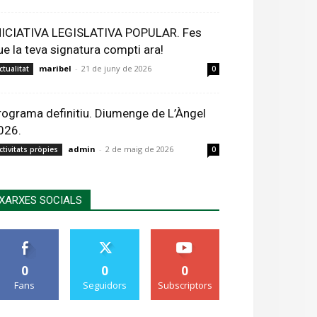
NICIATIVA LEGISLATIVA POPULAR. Fes
ue la teva signatura compti ara!
maribel
-
21 de juny de 2026
ctualitat
0
rograma definitiu. Diumenge de L’Àngel
026.
admin
-
2 de maig de 2026
ctivitats pròpies
0
XARXES SOCIALS
0
0
0
Fans
Seguidors
Subscriptors