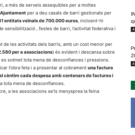
i, a més de serveis assequibles per a moltes
Ajuntament
per a deu casals de barri gestionats per
I
31 entitats veïnals de 700.000 euros
, incloent-hi
q
 sensibilització , festes de barri, l’activitat federativa i
A
nt de les activitats dels barris, amb un cost menor per
P
2.580 per a associacions
) és evident i descansa sobre
2
uè es sotmet tota mena de desconfiances i pressions.
A
car l’obra feta i a presentar al cobrament
una factura
al cèntim cada despesa amb centenars de factures i
a tota mena de desconfiances.
cre, a les associacions se’ls menysprea la feina
.