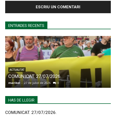
ENTRADES RECENTS
ACTUALITAT
COMUNICAT. 27/07/2026.
maribel
-
27 de juliol de 2026
0
a
HAS DE LLEGIR
COMUNICAT. 27/07/2026.