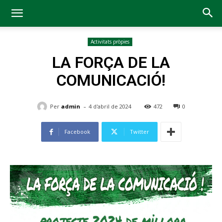
Activitats pròpies
LA FORÇA DE LA
COMUNICACIÓ!
-
Per
admin
4 d'abril de 2024
472
0
Facebook
Twitter