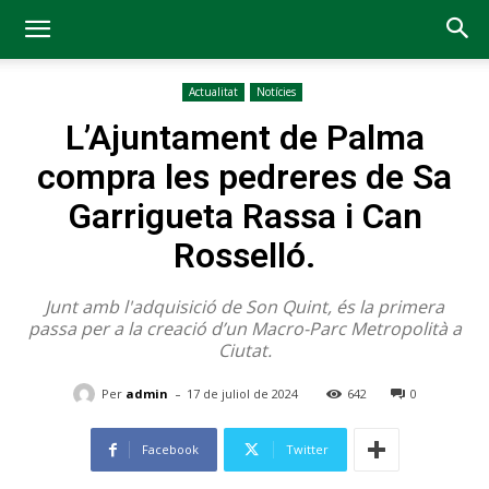
Actualitat
Notícies
L’Ajuntament de Palma
compra les pedreres de Sa
Garrigueta Rassa i Can
Rosselló.
Junt amb l'adquisició de Son Quint, és la primera
passa per a la creació d’un Macro-Parc Metropolità a
Ciutat.
-
Per
admin
17 de juliol de 2024
642
0
Facebook
Twitter