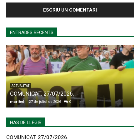
ENTRADES RECENTS
ACTUALITAT
COMUNICAT. 27/07/2026.
maribel
-
27 de juliol de 2026
0
a
HAS DE LLEGIR
COMUNICAT. 27/07/2026.