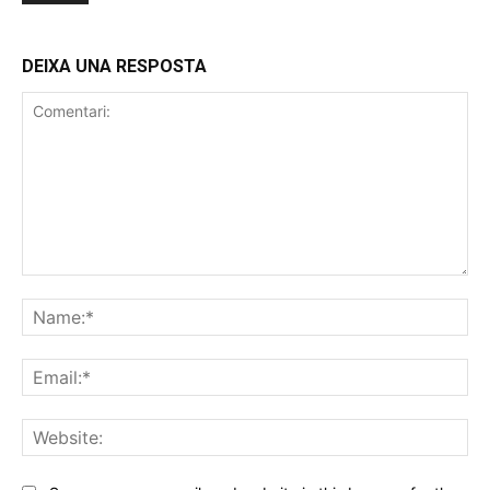
DEIXA UNA RESPOSTA
Comentari:
Na
Ema
Web