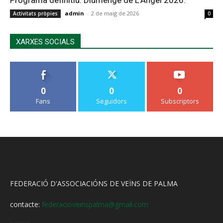
admin
-
2 de maig de 2026
Activitats pròpies
0
XARXES SOCIALS
0
0
0
Fans
Seguidors
Subscriptors
FEDERACIÓ D'ASSOCIACIÓNS DE VEÏNS DE PALMA
contacte:
federacioveinspalma@gmail.com