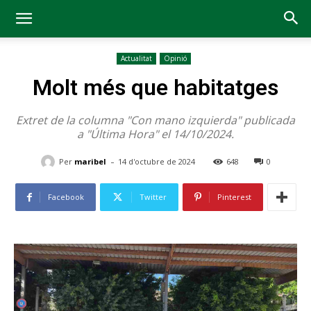
Actualitat
Opinió
Molt més que habitatges
Extret de la columna "Con mano izquierda" publicada
a "Última Hora" el 14/10/2024.
-
Per
maribel
14 d'octubre de 2024
648
0
Facebook
Twitter
Pinterest