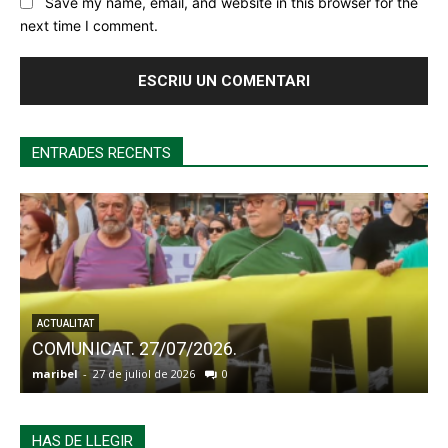
Save my name, email, and website in this browser for the
next time I comment.
ENTRADES RECENTS
ACTUALITAT
COMUNICAT. 27/07/2026.
maribel
-
27 de juliol de 2026
0
a
HAS DE LLEGIR