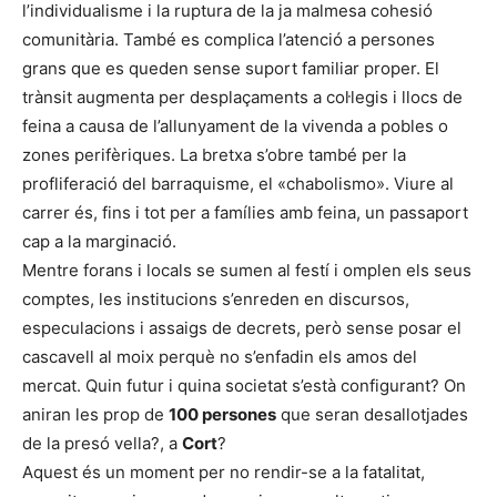
l’individualisme i la ruptura de la ja malmesa cohesió
comunitària. També es complica l’atenció a persones
grans que es queden sense suport familiar proper. El
trànsit augmenta per desplaçaments a col·legis i llocs de
feina a causa de l’allunyament de la vivenda a pobles o
zones perifèriques. La bretxa s’obre també per la
profliferació del barraquisme, el «chabolismo». Viure al
carrer és, fins i tot per a famílies amb feina, un passaport
cap a la marginació.
Mentre forans i locals se sumen al festí i omplen els seus
comptes, les institucions s’enreden en discursos,
especulacions i assaigs de decrets, però sense posar el
cascavell al moix perquè no s’enfadin els amos del
mercat. Quin futur i quina societat s’està configurant? On
aniran les prop de
100 persones
que seran desallotjades
de la presó vella?, a
Cort
?
Aquest és un moment per no rendir-se a la fatalitat,