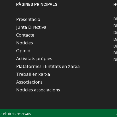
PÀGINES PRINCIPALS
H
Presentació
D
D
Junta Directiva
D
Contacte
D
Notícies
D
Opinió
D
Activitats pròpies
D
Plataformes i Entitats en Xarxa
Treball en xarxa
Associacions
Noticies associacions
els drets reservats.