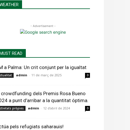
WEATHER
- Advertisement -
MUST READ
M a Palma: Un crit conjunt per la igualtat
admin
-
11 de març de 2025
ctualitat
0
l crowdfunding dels Premis Rosa Bueno
024 a punt d’arribar a la quantitat óptima.
admin
-
12 d'abril de 2024
ctivitats pròpies
0
ctúa pels refugiats saharauis!