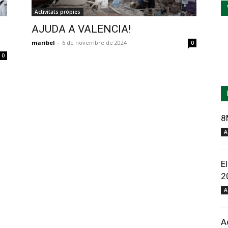
Activitats pròpies
AJUDA A VALENCIA!
maribel
-
6 de novembre de 2024
0
0
8
A
E
2
A
A