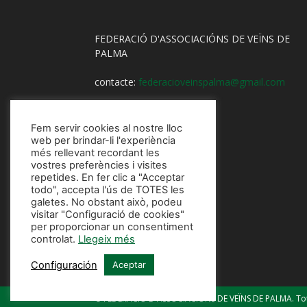
FEDERACIÓ D'ASSOCIACIÓNS DE VEÏNS DE
PALMA
contacte:
federacioveinspalma@gmail.com
Fem servir cookies al nostre lloc
web per brindar-li l'experiència
més rellevant recordant les
vostres preferències i visites
repetides. En fer clic a "Acceptar
todo", accepta l'ús de TOTES les
galetes. No obstant això, podeu
visitar "Configuració de cookies"
per proporcionar un consentiment
controlat.
Llegeix més
Configuración
Aceptar
© FEDERACIÓ D'ASSOCIACIÓNS DE VEÏNS DE PALMA. Tots 