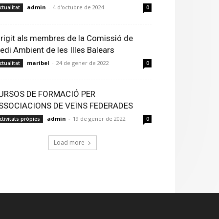
admin
-
4 d'octubre de 2024
ctualitat
0
irigit als membres de la Comissió de
edi Ambient de les Illes Balears
maribel
-
24 de gener de 2022
ctualitat
0
URSOS DE FORMACIÓ PER
SSOCIACIONS DE VEÏNS FEDERADES
admin
-
19 de gener de 2022
ctivitats pròpies
0
Load more