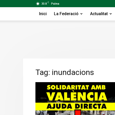
C
30.8
Palma
Inici
La Federació
Actualitat
Tag: inundacions