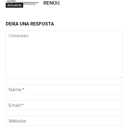
RENOU.
Actualitat
DEIXA UNA RESPOSTA
Comentari:
Na
Ema
Web