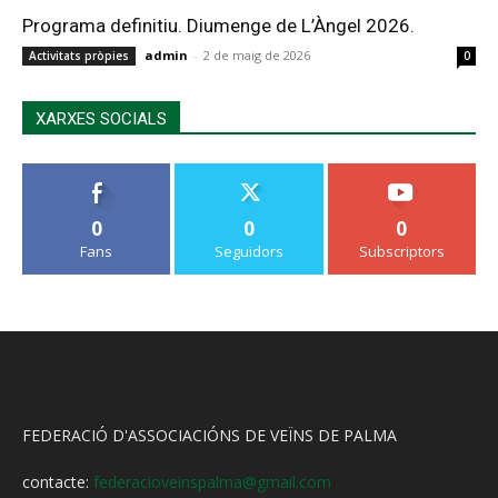
Programa definitiu. Diumenge de L’Àngel 2026.
admin
-
2 de maig de 2026
Activitats pròpies
0
XARXES SOCIALS
0
0
0
Fans
Seguidors
Subscriptors
FEDERACIÓ D'ASSOCIACIÓNS DE VEÏNS DE PALMA
contacte:
federacioveinspalma@gmail.com