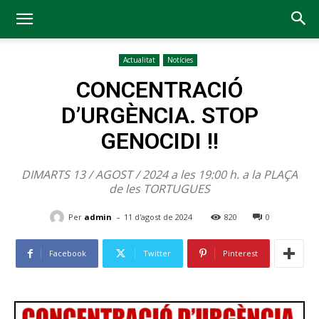
Actualitat
Notícies
CONCENTRACIÓ
D’URGÈNCIA. STOP
GENOCIDI !!
DIMARTS 13 / AGOST / 2024 a les 19:00 h. a la PLAÇA
de les TORTUGUES
-
Per
admin
11 d'agost de 2024
820
0
Facebook
Twitter
Pinterest