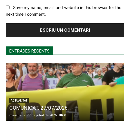
Save my name, email, and website in this browser for the
next time I comment.
ENTRADES RECENTS
ACTUALITAT
COMUNICAT. 27/07/2026.
maribel
-
27 de juliol de 2026
0
a