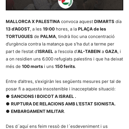
MALLORCA X PALESTINA
convoca aquest
DIMARTS
día
13 d’AGOST
, a les
19:00
hores, a la
PLAÇA de les
TORTUGUES
de
PALMA
, tindrà lloc una concentració
d’urgència contra la matança que s’ha dut a terme per
part de l’estat d’
ISRAEL
a l’escola d’
AL-TABEIN
a
GAZA
, i
a on residien uns 6.000 refugiats palestins i que ha deixat
més de
100 morts
i uns
150 ferits
.
Entre d’altres, s’exigiràn les següents mesures per tal de
posar fi a aquesta insostenible i inacceptable situació:
●
SANCIONS I BOICOT A ISRAEL .
●
RUPTURA DE RELACIONS AMB L’ESTAT SIONISTA.
●
EMBARGAMENT MILITAR
.
Des d´aquí ens feim ressò de l´esdeveniment i us