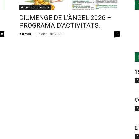
Activitats pròpies
DIUMENGE DE L’ÀNGEL 2026 –
PROGRAMA D’ACTIVITATS.
admin
-
8 d'abril de 2026
0
0
1
A
C
A
E
A