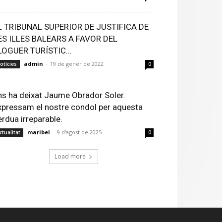
L TRIBUNAL SUPERIOR DE JUSTIFICA DE
ES ILLES BALEARS A FAVOR DEL
LOGUER TURÍSTIC...
admin
-
19 de gener de 2022
otícies
0
ns ha deixat Jaume Obrador Soler.
xpressam el nostre condol per aquesta
èrdua irreparable.
maribel
-
9 d'agost de 2025
ctualitat
0
Load more