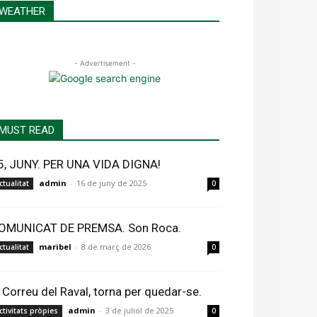
WEATHER
- Advertisement -
MUST READ
5, JUNY. PER UNA VIDA DIGNA!
admin
-
16 de juny de 2025
ctualitat
0
OMUNICAT DE PREMSA. Son Roca.
maribel
-
8 de març de 2026
ctualitat
0
l Correu del Raval, torna per quedar-se.
admin
-
3 de juliol de 2025
ctivitats pròpies
0