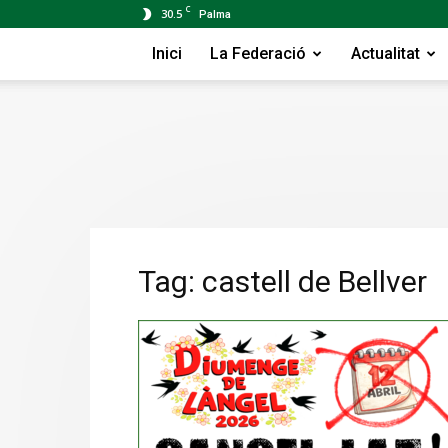
C
30.5
Palma
Inici
La Federació
Actualitat
Tag: castell de Bellver