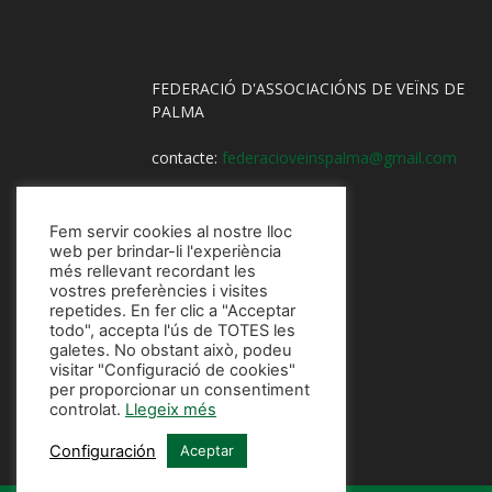
FEDERACIÓ D'ASSOCIACIÓNS DE VEÏNS DE
PALMA
contacte:
federacioveinspalma@gmail.com
Fem servir cookies al nostre lloc
web per brindar-li l'experiència
més rellevant recordant les
vostres preferències i visites
repetides. En fer clic a "Acceptar
todo", accepta l'ús de TOTES les
galetes. No obstant això, podeu
visitar "Configuració de cookies"
per proporcionar un consentiment
controlat.
Llegeix més
Configuración
Aceptar