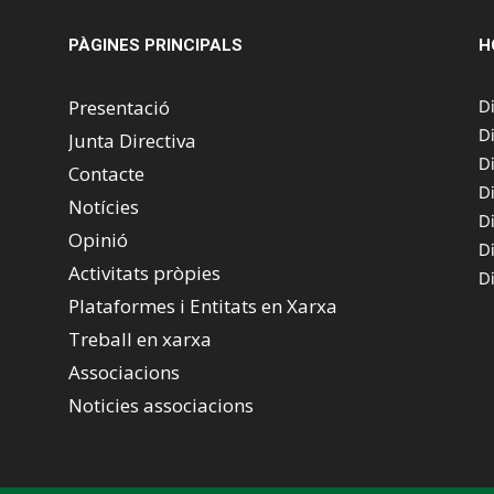
PÀGINES PRINCIPALS
H
Presentació
D
D
Junta Directiva
D
Contacte
D
Notícies
D
Opinió
D
Activitats pròpies
D
Plataformes i Entitats en Xarxa
Treball en xarxa
Associacions
Noticies associacions