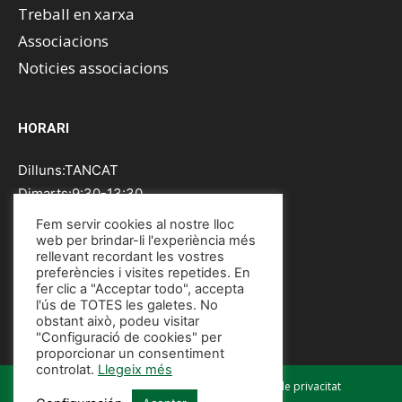
Treball en xarxa
Associacions
Noticies associacions
HORARI
Dilluns:TANCAT
Dimarts:9:30-13:30
Dimecres:9:30-13:30
Fem servir cookies al nostre lloc
Dijous:9:30-13:30
web per brindar-li l'experiència més
rellevant recordant les vostres
Divendres:9:30-13:30
preferències i visites repetides. En
Dissabte:TANCAT
fer clic a "Acceptar todo", accepta
l'ús de TOTES les galetes. No
Diumenge:TANCAT
obstant això, podeu visitar
"Configuració de cookies" per
proporcionar un consentiment
controlat.
Llegeix més
Avís legal
Política de cookies
Política de privacitat