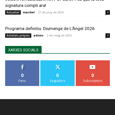
signatura compti ara!
maribel
-
21 de juny de 2026
Actualitat
0
Programa definitiu. Diumenge de L’Àngel 2026.
admin
-
2 de maig de 2026
Activitats pròpies
0
XARXES SOCIALS
0
0
0
Fans
Seguidors
Subscriptors