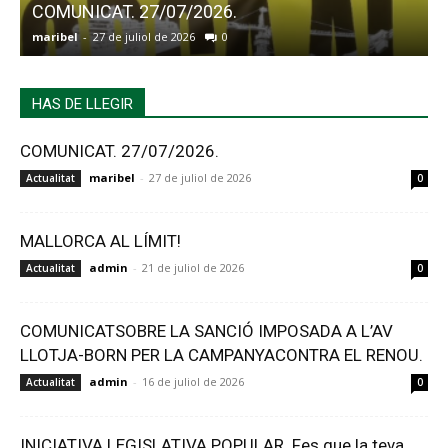
COMUNICAT. 27/07/2026.
maribel
-
27 de juliol de 2026
0
a
HAS DE LLEGIR
COMUNICAT. 27/07/2026.
maribel
-
27 de juliol de 2026
Actualitat
0
MALLORCA AL LÍMIT!
admin
-
21 de juliol de 2026
Actualitat
0
COMUNICATSOBRE LA SANCIÓ IMPOSADA A L’AV
LLOTJA-BORN PER LA CAMPANYACONTRA EL RENOU.
admin
-
16 de juliol de 2026
Actualitat
0
INICIATIVA LEGISLATIVA POPULAR. Fes que la teva