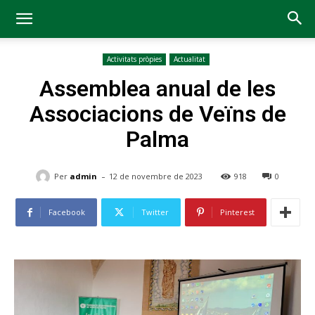
Activitats pròpies
Actualitat
Assemblea anual de les
Associacions de Veïns de
Palma
-
Per
admin
12 de novembre de 2023
918
0
Facebook
Twitter
Pinterest